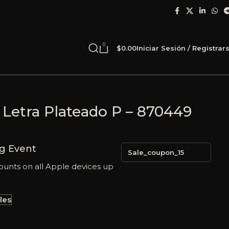
0
$
0.00
Iniciar Sesión / Registrar
 Letra Plateado P – 870449
g Event
Sale_coupon_15
ounts on all Apple devices up
les