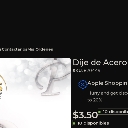
s
Contáctanos
Mis Ordenes
teado P – 870449
Dije de Acero
SKU:
870449
Apple Shoppin
Hurry and get disc
to 20%
$
3.50
10 disponib
10 disponibles