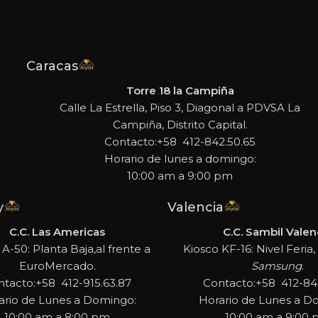
Caracas
Torre 18 la Campiña
Calle La Estrella, Piso 3, Diagonal a PDVSA La
Campiña, Distrito Capital.
Contacto:+58 412-842.50.65
Horario de lunes a domingo:
10:00 am a 9:00 pm
y
Valencia
C.C. Las Americas
C.C. Sambil Valen
 A-50: Planta Baja,al frente a
Kiosco KF-16: Nivel Feria, 
EuroMercado.
Samsung
.
ntacto:+58 412-915.63.87
Contacto:+58 412-842
ario de Lunes a Domingo:
Horario de Lunes a D
10:00 am a 8:00 pm
10:00 am a 9:00