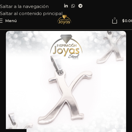
Saltar a la navegación
Saltar al contenido principal
0
Menú
$
0.0
Inicio
Joyería
Acero
Dije