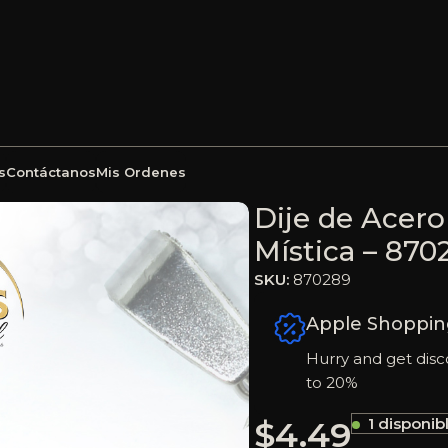
s
Contáctanos
Mis Ordenes
 2 Tonos Virgen Rosa Mística – 870289
Dije de Acero
Mística – 870
SKU:
870289
Apple Shoppin
Hurry and get disc
to 20%
$
4.49
1 disponib