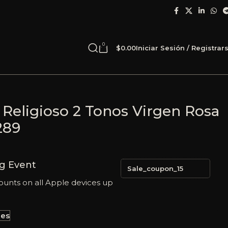
0
$
0.00
Iniciar Sesión / Registrar
 Religioso 2 Tonos Virgen Rosa
289
g Event
Sale_coupon_15
ounts on all Apple devices up
les