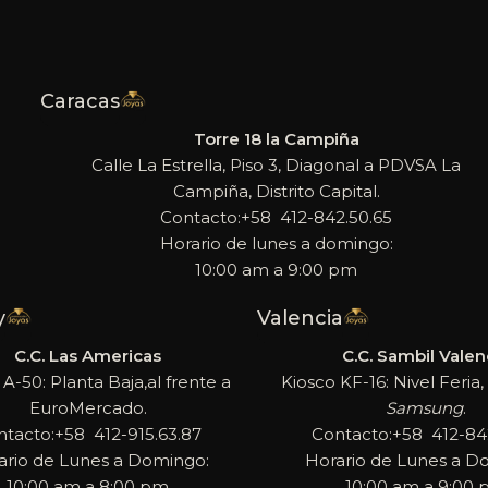
Caracas
Torre 18 la Campiña
Calle La Estrella, Piso 3, Diagonal a PDVSA La
Campiña, Distrito Capital.
Contacto:+58 412-842.50.65
Horario de lunes a domingo:
10:00 am a 9:00 pm
y
Valencia
C.C. Las Americas
C.C. Sambil Valen
 A-50: Planta Baja,al frente a
Kiosco KF-16: Nivel Feria, 
EuroMercado.
Samsung
.
ntacto:+58 412-915.63.87
Contacto:+58 412-842
ario de Lunes a Domingo:
Horario de Lunes a D
10:00 am a 8:00 pm
10:00 am a 9:00