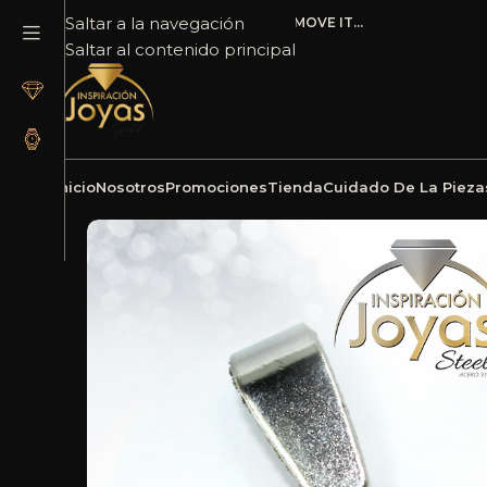
Saltar a la navegación
ADD ANYTHING HERE OR JUST REMOVE IT…
Saltar al contenido principal
Inicio
Nosotros
Promociones
Tienda
Cuidado De La Pieza
Inicio
Joyería
Acero
Dije
Dije de Acero Religioso