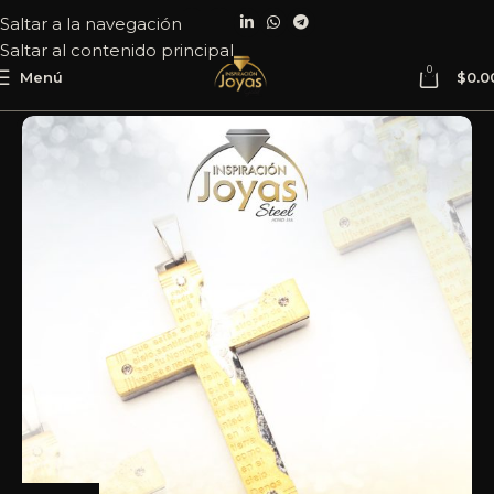
Saltar a la navegación
Saltar al contenido principal
0
Menú
$
0.0
Inicio
Joyería
Acero
Dije