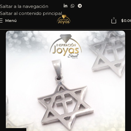
Saltar a la navegación
Saltar al contenido principal
0
Menú
$
0.0
Inicio
Joyería
Acero
Dije