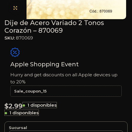
Haga clic para ampliar
Dije de Acero Variado 2 Tonos
Corazón – 870069
SKU:
870069
Apple Shopping Event
Hurry and get discounts on all Apple devices up
to 20%
Sale_coupon_15
$
2.99
1 disponibles
1 disponibles
Sucursal