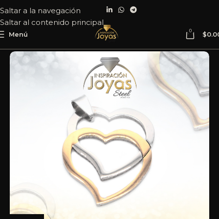
Saltar a la navegación
Saltar al contenido principal
0
Menú
$
0.0
Inicio
Joyería
Acero
Dije