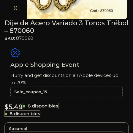
Haga clic para ampliar
Dije de Acero Variado 3 Tonos Trébol
– 870060
SKU:
870060
Apple Shopping Event
Hurry and get discounts on all Apple devices up
to 20%
Sale_coupon_15
$
5.49
8 disponibles
8 disponibles
Sucursal