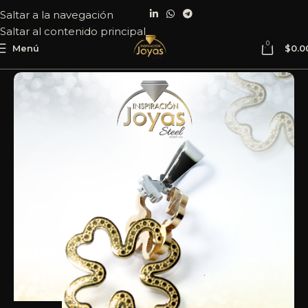
Saltar a la navegación
Saltar al contenido principal
0
Menú
$
0.0
Inicio
Joyería
Acero
Dije