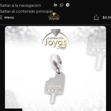
Saltar a la navegación
Saltar al contenido principal
0
Menú
$
0.0
Inicio
Joyería
Acero
Dije