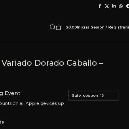
0
$
0.00
Iniciar Sesión / Registrar
 Variado Dorado Caballo –
g Event
Sale_coupon_15
ounts on all Apple devices up
es