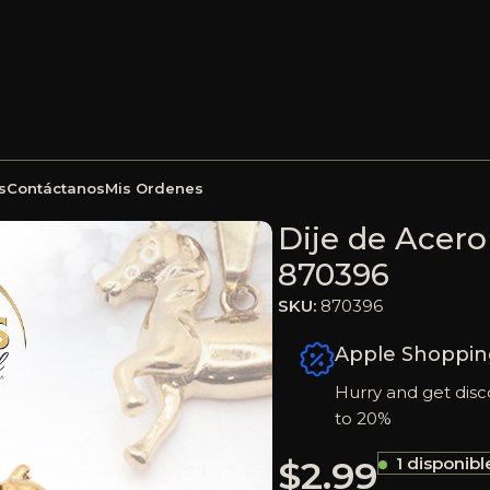
s
Contáctanos
Mis Ordenes
Dorado Caballo – 870396
Dije de Acero
870396
SKU:
870396
Apple Shoppin
Hurry and get disc
to 20%
$
2.99
1 disponibl