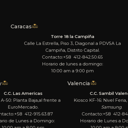
Caracas
Torre 18 la Campiña
Calle La Estrella, Piso 3, Diagonal a PDVSA La
Campiña, Distrito Capital.
Contacto:+58 412-842.50.65
Horario de lunes a domingo:
10:00 am a 9:00 pm
y
Valencia
C.C. Las Americas
C.C. Sambil Valen
 A-50: Planta Baja,al frente a
Kiosco KF-16: Nivel Feria, 
EuroMercado.
Samsung
.
ntacto:+58 412-915.63.87
Contacto:+58 412-842
ario de Lunes a Domingo:
Horario de Lunes a D
10:00 am a 8:00 pm
10:00 am a 9:00