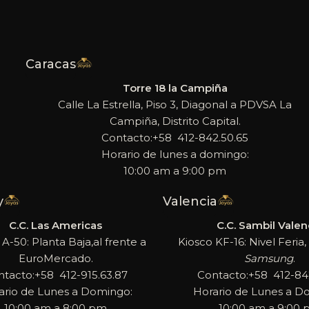
Caracas
Torre 18 la Campiña
Calle La Estrella, Piso 3, Diagonal a PDVSA La
Campiña, Distrito Capital.
Contacto:+58 412-842.50.65
Horario de lunes a domingo:
10:00 am a 9:00 pm
y
Valencia
C.C. Las Americas
C.C. Sambil Valen
 A-50: Planta Baja,al frente a
Kiosco KF-16: Nivel Feria, 
EuroMercado.
Samsung
.
ntacto:+58 412-915.63.87
Contacto:+58 412-842
ario de Lunes a Domingo:
Horario de Lunes a D
10:00 am a 8:00 pm
10:00 am a 9:00