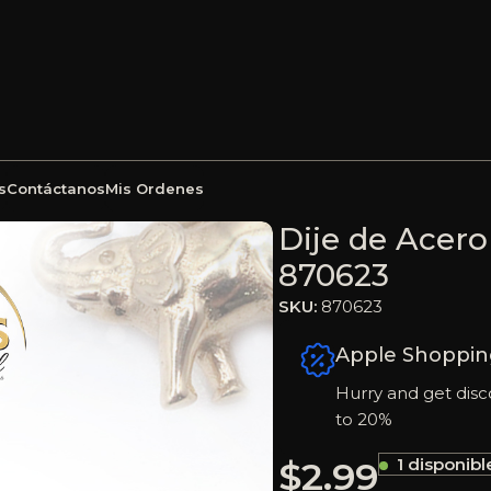
s
Contáctanos
Mis Ordenes
orado Elefante – 870623
Dije de Acero
870623
SKU:
870623
Apple Shoppin
Hurry and get disc
to 20%
$
2.99
1 disponibl