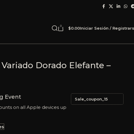
0
$
0.00
Iniciar Sesión / Registrar
 Variado Dorado Elefante –
g Event
Sale_coupon_15
ounts on all Apple devices up
es