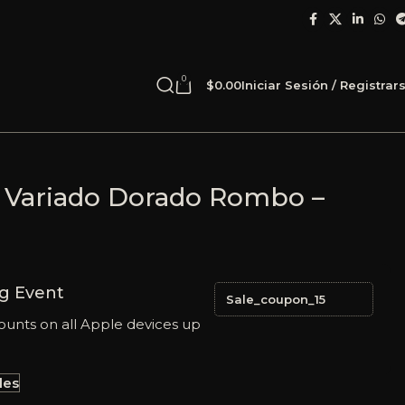
0
$
0.00
Iniciar Sesión / Registrar
o Variado Dorado Rombo –
g Event
Sale_coupon_15
ounts on all Apple devices up
les