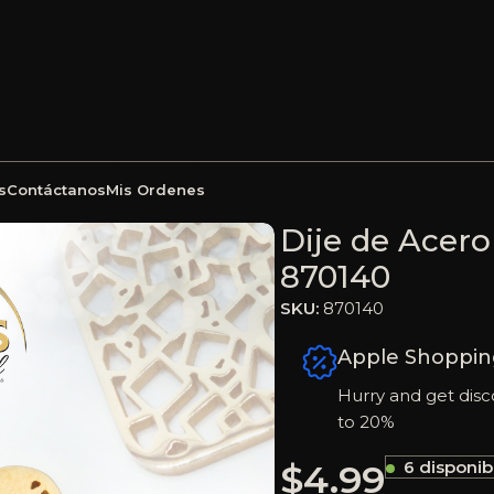
s
Contáctanos
Mis Ordenes
Dorado Rombo – 870140
Dije de Acer
870140
SKU:
870140
Apple Shoppin
Hurry and get disc
to 20%
$
4.99
6 disponib