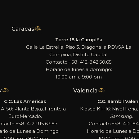
Caracas
Torre 18 la Campiña
Calle La Estrella, Piso 3, Diagonal a PDVSA La
Campiña, Distrito Capital.
Contacto:+58 412-842.50.65
Horario de lunes a domingo:
10:00 am a 9:00 pm
y
Valencia
C.C. Las Americas
C.C. Sambil Valen
 A-50: Planta Baja,al frente a
Kiosco KF-16: Nivel Feria, 
EuroMercado.
Samsung
.
ntacto:+58 412-915.63.87
Contacto:+58 412-842
ario de Lunes a Domingo:
Horario de Lunes a D
10:00 am a 8:00 pm
10:00 am a 9:00