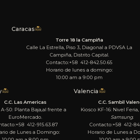
Caracas
Torre 18 la Campiña
Calle La Estrella, Piso 3, Diagonal a PDVSA La
Campiña, Distrito Capital.
Contacto:+58 412-842.50.65
Horario de lunes a domingo:
10:00 am a 9:00 pm
y
Valencia
C.C. Las Americas
C.C. Sambil Valen
 A-50: Planta Baja,al frente a
Kiosco KF-16: Nivel Feria, 
EuroMercado.
Samsung
.
ntacto:+58 412-915.63.87
Contacto:+58 412-842
ario de Lunes a Domingo:
Horario de Lunes a D
10:00 am a 8:00 pm
10:00 am a 9:00