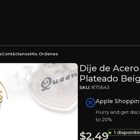
s
Contáctanos
Mis Ordenes
Esmalte Pandora Plateado Beige Corazón – 870643
Dije de Acer
Plateado Bei
SKU:
870643
Apple Shoppin
Hurry and get disc
to 20%
$
2.49
1 disponibl