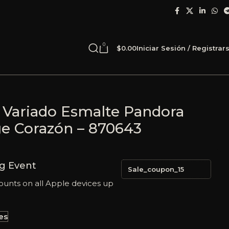
0
$
0.00
Iniciar Sesión / Registrar
o Variado Esmalte Pandora
ge Corazón – 870643
g Event
Sale_coupon_15
ounts on all Apple devices up
es