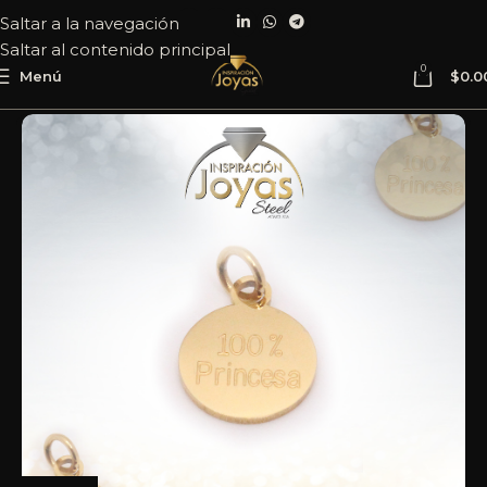
Saltar a la navegación
Saltar al contenido principal
0
Menú
$
0.0
Inicio
Joyería
Acero
Dije