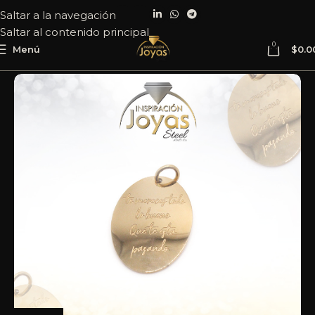
Saltar a la navegación
Saltar al contenido principal
0
Menú
$
0.0
Inicio
Joyería
Acero
Dije