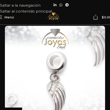
Saltar a la navegación
Saltar al contenido principal
0
Menú
$
0.0
Inicio
Joyería
Acero
Dije