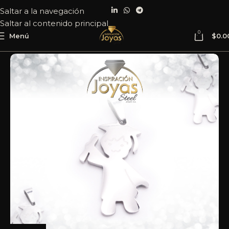
Saltar a la navegación
Saltar al contenido principal
0
Menú
$
0.0
Inicio
Joyería
Acero
Dije