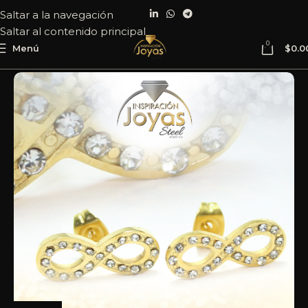
Saltar a la navegación
Saltar al contenido principal
0
Menú
$
0.0
Inicio
Joyería
Acero
Zarcillo