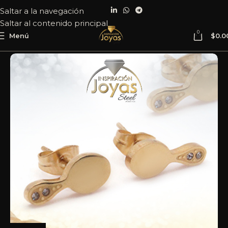
Saltar a la navegación
Saltar al contenido principal
0
Menú
$
0.0
Inicio
Joyería
Acero
Zarcillo