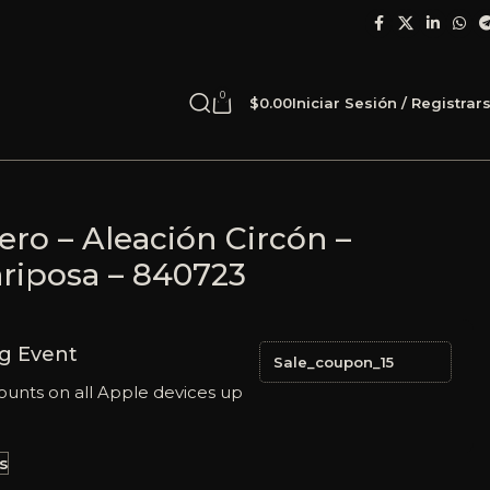
0
$
0.00
Iniciar Sesión / Registrar
cero – Aleación Circón –
ariposa – 840723
g Event
Sale_coupon_15
ounts on all Apple devices up
s