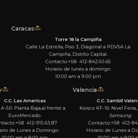
Caracas
Torre 18 la Campiña
Calle La Estrella, Piso 3, Diagonal a PDVSA La
Campiña, Distrito Capital.
Contacto:+58 412-842.50.65
Horario de lunes a domingo:
10:00 am a 9:00 pm
y
Valencia
C.C. Las Americas
C.C. Sambil Valen
 A-50: Planta Baja,al frente a
Kiosco KF-16: Nivel Feria, 
EuroMercado.
Samsung
.
ntacto:+58 412-915.63.87
Contacto:+58 412-842
ario de Lunes a Domingo:
Horario de Lunes a D
10:00 am a 8:00 pm
10:00 am a 9:00