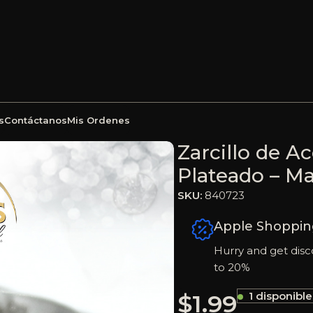
s
Contáctanos
Mis Ordenes
Aleación Circón – Plateado – Mariposa – 840723
Zarcillo de A
Plateado – M
SKU:
840723
Apple Shoppin
Hurry and get disc
to 20%
$
1.99
1 disponible