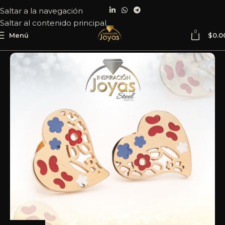
Saltar a la navegación
Saltar al contenido principal
0
Menú
$
0.0
Inicio
Joyería
Acero
Zarcillo