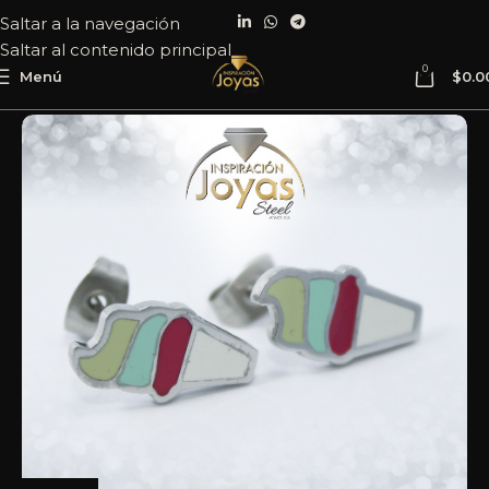
Saltar a la navegación
Saltar al contenido principal
0
Menú
$
0.0
Inicio
Joyería
Acero
Zarcillo