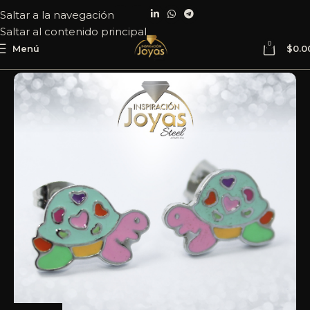
Saltar a la navegación
Saltar al contenido principal
0
Menú
$
0.0
Inicio
Joyería
Acero
Zarcillo