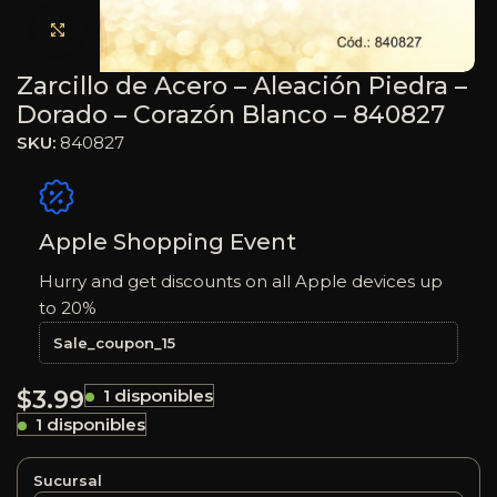
Haga clic para ampliar
Zarcillo de Acero – Aleación Piedra –
Dorado – Corazón Blanco – 840827
SKU:
840827
Apple Shopping Event
Hurry and get discounts on all Apple devices up
to 20%
Sale_coupon_15
$
3.99
1 disponibles
1 disponibles
Sucursal