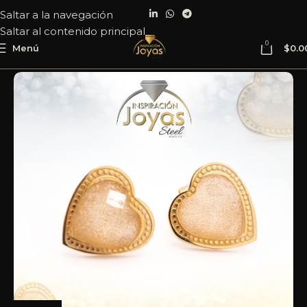
Saltar a la navegación
Saltar al contenido principal
0
Menú
$
0.0
Inicio
Joyería
Acero
Zarcillo