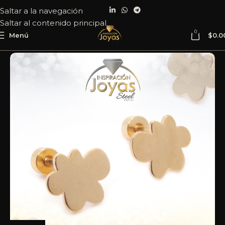
Saltar a la navegación
Saltar al contenido principal
0
Menú
$
0.0
Inicio
Joyería
Acero
Zarcillo