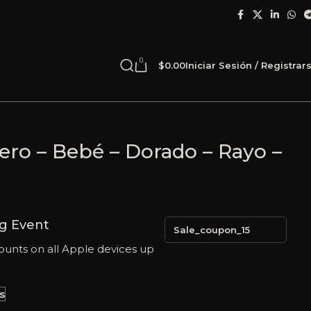
0
$
0.00
Iniciar Sesión / Registrar
cero – Bebé – Dorado – Rayo –
g Event
Sale_coupon_15
ounts on all Apple devices up
s