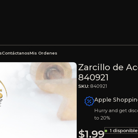
s
Contáctanos
Mis Ordenes
 Bebé – Dorado – Rayo – 840921
Zarcillo de A
840921
SKU:
840921
Apple Shoppin
Hurry and get disc
to 20%
$
1.99
1 disponible