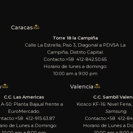
Caracas
Torre 18 la Campiña
Calle La Estrella, Piso 3, Diagonal a PDVSA La
Campiña, Distrito Capital.
Contacto:+58 412-842.50.65
Horario de lunes a domingo:
10:00 am a 9:00 pm
y
Valencia
C.C. Las Americas
C.C. Sambil Valen
 A-50: Planta Baja,al frente a
Kiosco KF-16: Nivel Feria, 
EuroMercado.
Samsung
.
ntacto:+58 412-915.63.87
Contacto:+58 412-842
ario de Lunes a Domingo:
Horario de Lunes a D
10:00 am a 8:00 pm
10:00 am a 9:00