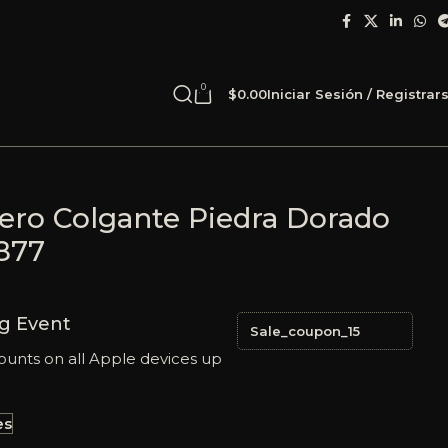
0
$
0.00
Iniciar Sesión / Registrar
cero Colgante Piedra Dorado
877
g Event
Sale_coupon_15
ounts on all Apple devices up
es