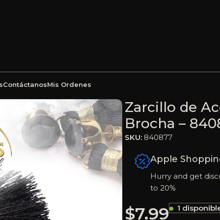
s
Contáctanos
Mis Ordenes
olgante Piedra Dorado Brocha – 840877
Zarcillo de A
Brocha – 840
SKU:
840877
Apple Shoppin
Hurry and get disc
to 20%
$
7.99
1 disponibl