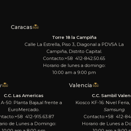
Caracas
Torre 18 la Campiña
Calle La Estrella, Piso 3, Diagonal a PDVSA La
Campiña, Distrito Capital.
Contacto:+58 412-842.50.65
Horario de lunes a domingo:
10:00 am a 9:00 pm
y
Valencia
C.C. Las Americas
C.C. Sambil Valen
 A-50: Planta Baja,al frente a
Kiosco KF-16: Nivel Feria, 
EuroMercado.
Samsung
.
ntacto:+58 412-915.63.87
Contacto:+58 412-842
ario de Lunes a Domingo:
Horario de Lunes a D
10:00 am a 8:00 pm
10:00 am a 9:00