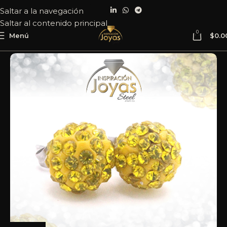
Saltar a la navegación
Saltar al contenido principal
0
Menú
$
0.0
Inicio
Joyería
Acero
Zarcillo