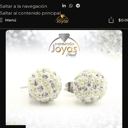
Saltar a la navegación
Saltar al contenido principal
0
Menú
$
0.0
Inicio
Joyería
Acero
Zarcillo