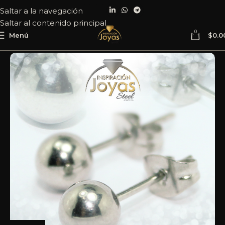
Saltar a la navegación
Saltar al contenido principal
0
Menú
$
0.0
Inicio
Joyería
Acero
Zarcillo