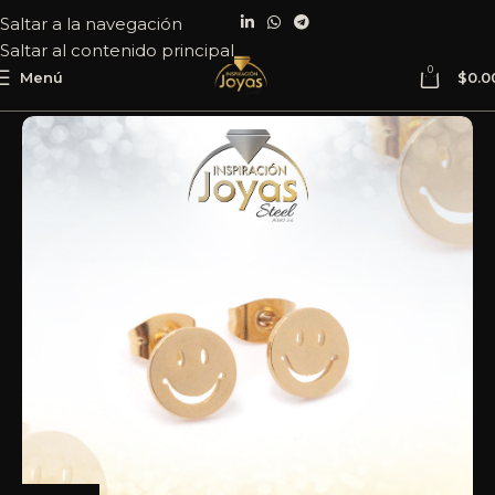
Saltar a la navegación
Saltar al contenido principal
0
Menú
$
0.0
Inicio
Joyería
Acero
Zarcillo