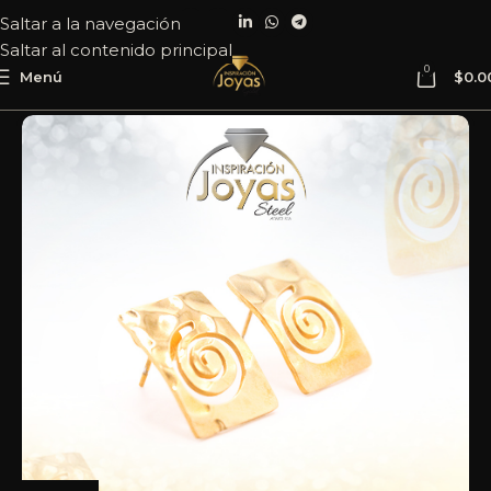
Saltar a la navegación
Saltar al contenido principal
0
Menú
$
0.0
Inicio
Joyería
Acero
Zarcillo