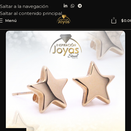
Saltar a la navegación
Saltar al contenido principal
0
Menú
$
0.0
Inicio
Joyería
Acero
Zarcillo