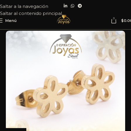
Saltar a la navegación
Saltar al contenido principal
0
Menú
$
0.0
Inicio
Joyería
Acero
Zarcillo