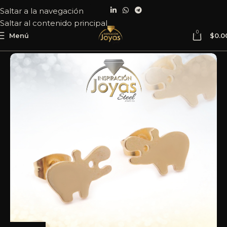
Saltar a la navegación
Saltar al contenido principal
0
Menú
$
0.0
Inicio
Joyería
Acero
Zarcillo