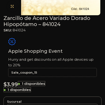
Haga clic para ampliar
Zarcillo de Acero Variado Dorado
Hipopótamo – 841024
SKU:
841024
Apple Shopping Event
Hurry and get discounts on all Apple devices up
to 20%
Sale_coupon_15
$
3.99
1 disponibles
1 disponibles
Sucursal