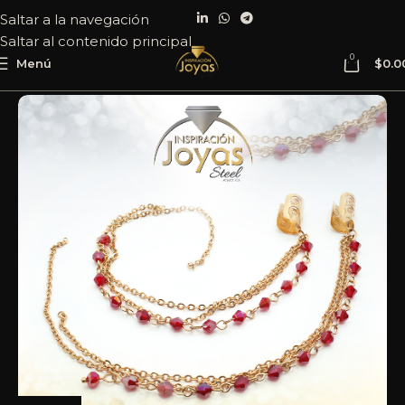
Saltar a la navegación
Saltar al contenido principal
0
Menú
$
0.0
Inicio
Joyería
Acero
Zarcillo