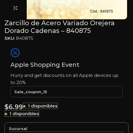
Haga clic para ampliar
Zarcillo de Acero Variado Orejera
Dorado Cadenas – 840875
SKU:
840875
Apple Shopping Event
Hurry and get discounts on all Apple devices up
to 20%
Sale_coupon_15
$
6.99
1 disponibles
1 disponibles
Sucursal