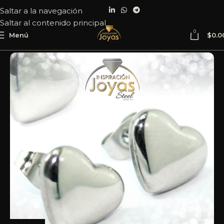
Saltar a la navegación
Saltar al contenido principal
0
Menú
$
0.0
Inicio
Joyería
Acero
Zarcillo