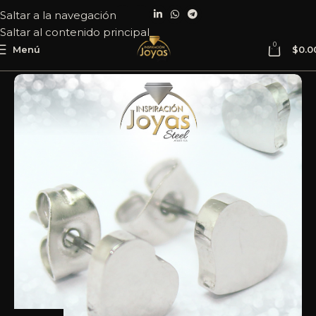
Saltar a la navegación
Saltar al contenido principal
0
Menú
$
0.0
Inicio
Joyería
Acero
Zarcillo