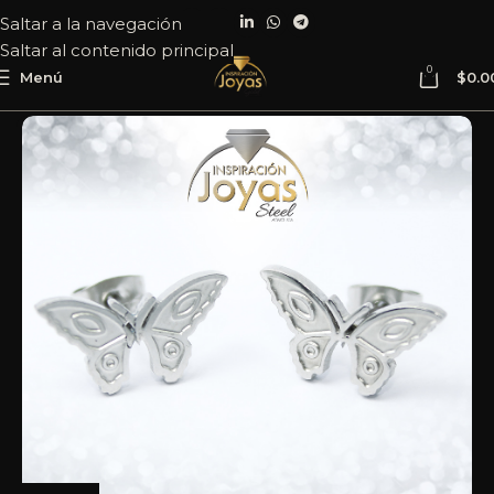
Saltar a la navegación
Saltar al contenido principal
0
Menú
$
0.0
Inicio
Joyería
Acero
Zarcillo