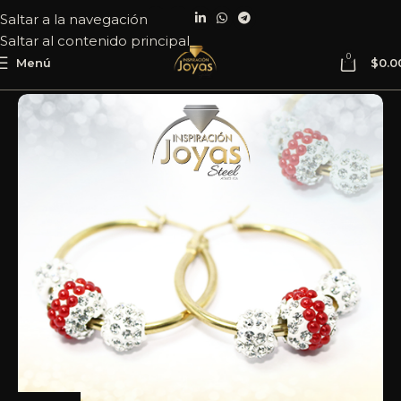
Saltar a la navegación
Saltar al contenido principal
0
Menú
$
0.0
Inicio
Joyería
Acero
Argolla