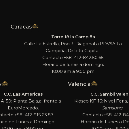
Caracas
Torre 18 la Campiña
Calle La Estrella, Piso 3, Diagonal a PDVSA La
Campiña, Distrito Capital.
Contacto:+58 412-842.50.65
Horario de lunes a domingo:
10:00 am a 9:00 pm
y
Valencia
C.C. Las Americas
C.C. Sambil Valen
 A-50: Planta Baja,al frente a
Kiosco KF-16: Nivel Feria, 
EuroMercado.
Samsung
.
ntacto:+58 412-915.63.87
Contacto:+58 412-842
ario de Lunes a Domingo:
Horario de Lunes a D
10:00 am a 8:00 pm
10:00 am a 9:00