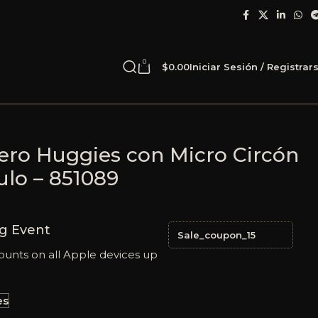
0
$
0.00
Iniciar Sesión / Registrar
cero Huggies con Micro Circón
ulo – 851089
g Event
Sale_coupon_15
ounts on all Apple devices up
es