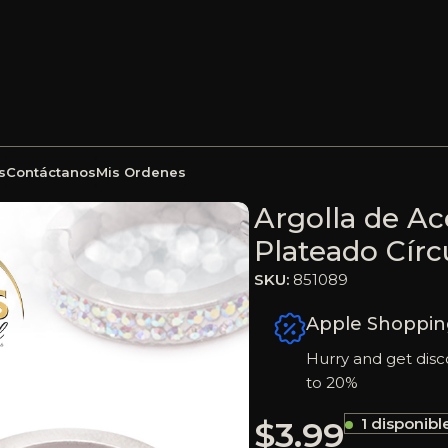
s
Contáctanos
Mis Ordenes
ggies con Micro Circón Plateado Círculo – 851089
Argolla de A
Plateado Círc
SKU:
851089
Apple Shoppin
Hurry and get disc
to 20%
$
3.99
1 disponibl