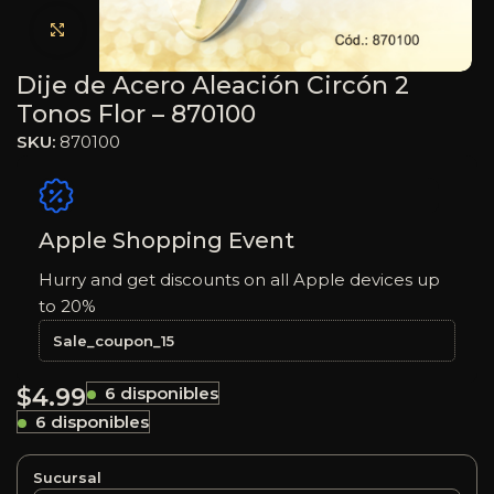
Haga clic para ampliar
Dije de Acero Aleación Circón 2
Tonos Flor – 870100
SKU:
870100
Apple Shopping Event
Hurry and get discounts on all Apple devices up
to 20%
Sale_coupon_15
$
4.99
6 disponibles
6 disponibles
Sucursal