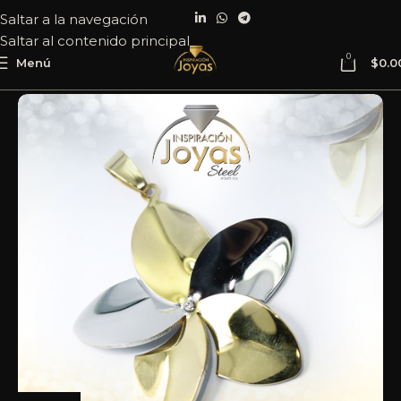
Saltar a la navegación
Saltar al contenido principal
0
Menú
$
0.0
Inicio
Joyería
Acero
Dije