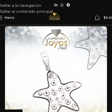
Saltar a la navegación
Saltar al contenido principal
0
Menú
$
0.0
Inicio
Joyería
Acero
Dije