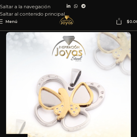
Saltar a la navegación
Saltar al contenido principal
0
Menú
$
0.0
Inicio
Joyería
Acero
Dije