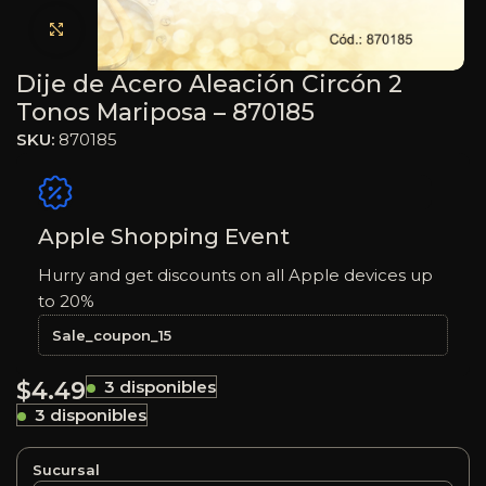
Haga clic para ampliar
Dije de Acero Aleación Circón 2
Tonos Mariposa – 870185
SKU:
870185
Apple Shopping Event
Hurry and get discounts on all Apple devices up
to 20%
Sale_coupon_15
$
4.49
3 disponibles
3 disponibles
Sucursal