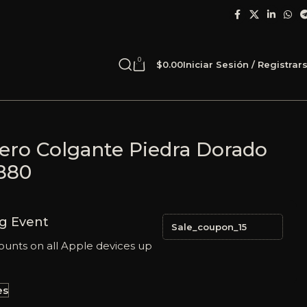
0
$
0.00
Iniciar Sesión / Registrar
cero Colgante Piedra Dorado
0880
g Event
Sale_coupon_15
ounts on all Apple devices up
es