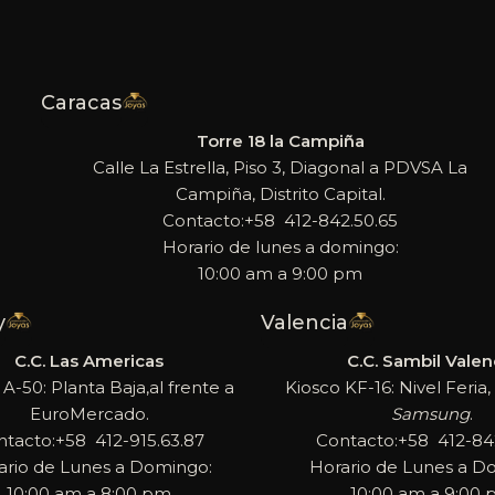
Caracas
Torre 18 la Campiña
Calle La Estrella, Piso 3, Diagonal a PDVSA La
Campiña, Distrito Capital.
Contacto:+58 412-842.50.65
Horario de lunes a domingo:
10:00 am a 9:00 pm
y
Valencia
C.C. Las Americas
C.C. Sambil Valen
 A-50: Planta Baja,al frente a
Kiosco KF-16: Nivel Feria, 
EuroMercado.
Samsung
.
ntacto:+58 412-915.63.87
Contacto:+58 412-842
ario de Lunes a Domingo:
Horario de Lunes a D
10:00 am a 8:00 pm
10:00 am a 9:00