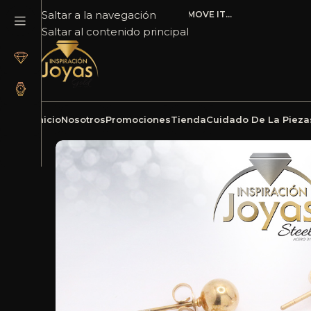
Saltar a la navegación
ADD ANYTHING HERE OR JUST REMOVE IT…
Saltar al contenido principal
Inicio
Nosotros
Promociones
Tienda
Cuidado De La Pieza
Inicio
Joyería
Acero
Zarcillo
Zarcillo de Acero C