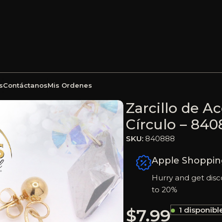
s
Contáctanos
Mis Ordenes
olgante Piedra Dorado Círculo – 840880
Zarcillo de A
Círculo – 84
SKU:
840888
Apple Shoppin
Hurry and get disc
to 20%
$
7.99
1 disponibl