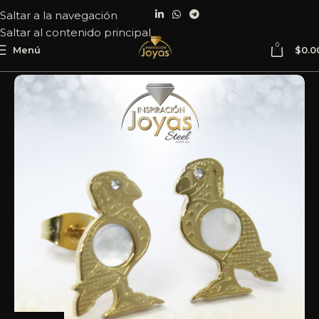
Saltar a la navegación
Saltar al contenido principal
0
Menú
$
0.0
Inicio
Joyería
Acero
Zarcillo