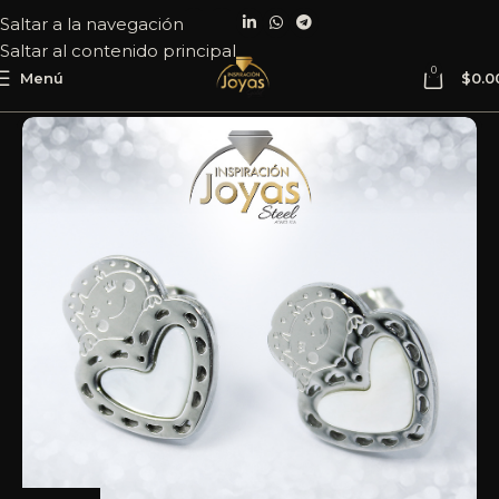
Saltar a la navegación
Saltar al contenido principal
0
Menú
$
0.0
Inicio
Joyería
Acero
Zarcillo